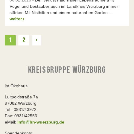
06.02.2026 -
Der Verlust naturnaher Lebensräume trifft
Vögel und Bestäuber auch im Landkreis Würzburg immer
stärker. Mit Nisthilfen und einem naturnahen Garten…
weiter
›
Weiter
1
2
›
KREISGRUPPE WÜRZBURG
im Ökohaus
Luitpoldstraße 7a
97082 Würzburg
Tel.: 0931/43972
Fax: 0931/42553
eMail:
info@bn-wuerzburg.de
Spendenkonto: