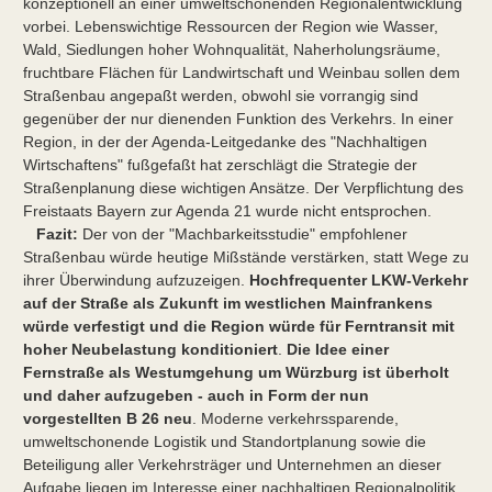
konzeptionell an einer umweltschonenden Regionalentwicklung
vorbei. Lebenswichtige Ressourcen der Region wie Wasser,
Wald, Siedlungen hoher Wohnqualität, Naherholungsräume,
fruchtbare Flächen für Landwirtschaft und Weinbau sollen dem
Straßenbau angepaßt werden, obwohl sie vorrangig sind
gegenüber der nur dienenden Funktion des Verkehrs. In einer
Region, in der der Agenda-Leitgedanke des "Nachhaltigen
Wirtschaftens" fußgefaßt hat zerschlägt die Strategie der
Straßenplanung diese wichtigen Ansätze. Der Verpflichtung des
Freistaats Bayern zur Agenda 21 wurde nicht entsprochen.
Fazit:
Der von der "Machbarkeitsstudie" empfohlener
Straßenbau würde heutige Mißstände verstärken, statt Wege zu
ihrer Überwindung aufzuzeigen.
Hochfrequenter LKW-Verkehr
auf der Straße als Zukunft im westlichen Mainfrankens
würde verfestigt und die Region würde für Ferntransit mit
hoher Neubelastung konditioniert
.
Die Idee einer
Fernstraße als Westumgehung um Würzburg ist überholt
und daher aufzugeben - auch in Form der nun
vorgestellten B 26 neu
. Moderne verkehrssparende,
umweltschonende Logistik und Standortplanung sowie die
Beteiligung aller Verkehrsträger und Unternehmen an dieser
Aufgabe liegen im Interesse einer nachhaltigen Regionalpolitik.