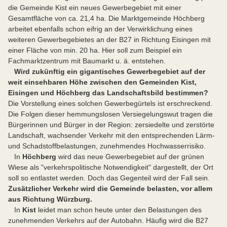
die Gemeinde Kist ein neues Gewerbegebiet mit einer
Gesamtfläche von ca. 21,4 ha. Die Marktgemeinde Höchberg
arbeitet ebenfalls schon eifrig an der Verwirklichung eines
weiteren Gewerbegebietes an der B27 in Richtung Eisingen mit
einer Fläche von min. 20 ha. Hier soll zum Beispiel ein
Fachmarktzentrum mit Baumarkt u. ä. entstehen.
Wird zukünftig ein gigantisches Gewerbegebiet auf der
weit einsehbaren Höhe zwischen den Gemeinden Kist,
Eisingen und Höchberg das Landschaftsbild bestimmen?
Die Vorstellung eines solchen Gewerbegürtels ist erschreckend.
Die Folgen dieser hemmungslosen Versiegelungswut tragen die
Bürgerinnen und Bürger in der Region: zersiedelte und zerstörte
Landschaft, wachsender Verkehr mit den entsprechenden Lärm-
und Schadstoffbelastungen, zunehmendes Hochwasserrisiko.
In
Höchberg
wird das neue Gewerbegebiet auf der grünen
Wiese als "verkehrspolitische Notwendigkeit" dargestellt, der Ort
soll so entlastet werden. Doch das Gegenteil wird der Fall sein.
Zusätzlicher Verkehr wird die Gemeinde belasten, vor allem
aus Richtung Würzburg.
In
Kist
leidet man schon heute unter den Belastungen des
zunehmenden Verkehrs auf der Autobahn. Häufig wird die B27