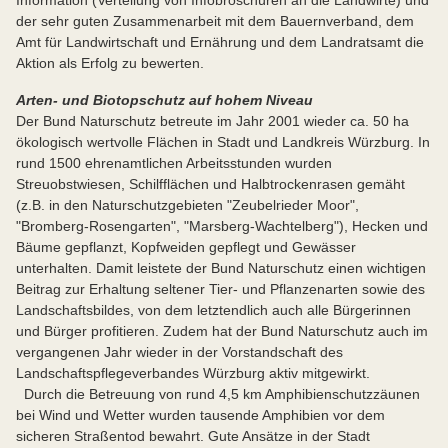
Information (Verteilung von Infobroschüren an die Landwirte) und
der sehr guten Zusammenarbeit mit dem Bauernverband, dem
Amt für Landwirtschaft und Ernährung und dem Landratsamt die
Aktion als Erfolg zu bewerten.
Arten- und Biotopschutz auf hohem Niveau
Der Bund Naturschutz betreute im Jahr 2001 wieder ca. 50 ha
ökologisch wertvolle Flächen in Stadt und Landkreis Würzburg. In
rund 1500 ehrenamtlichen Arbeitsstunden wurden
Streuobstwiesen, Schilfflächen und Halbtrockenrasen gemäht
(z.B. in den Naturschutzgebieten "Zeubelrieder Moor",
"Bromberg-Rosengarten", "Marsberg-Wachtelberg"), Hecken und
Bäume gepflanzt, Kopfweiden gepflegt und Gewässer
unterhalten. Damit leistete der Bund Naturschutz einen wichtigen
Beitrag zur Erhaltung seltener Tier- und Pflanzenarten sowie des
Landschaftsbildes, von dem letztendlich auch alle Bürgerinnen
und Bürger profitieren. Zudem hat der Bund Naturschutz auch im
vergangenen Jahr wieder in der Vorstandschaft des
Landschaftspflegeverbandes Würzburg aktiv mitgewirkt.
Durch die Betreuung von rund 4,5 km Amphibienschutzzäunen
bei Wind und Wetter wurden tausende Amphibien vor dem
sicheren Straßentod bewahrt. Gute Ansätze in der Stadt