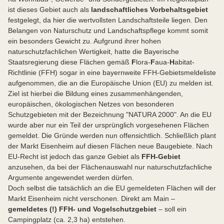
ist dieses Gebiet auch als
landschaftliches Vorbehaltsgebiet
festgelegt, da hier die wertvollsten Landschaftsteile liegen. Den
Belangen von Naturschutz und Landschaftspflege kommt somit
ein besonders Gewicht zu. Aufgrund ihrer hohen
naturschutzfachlichen Wertigkeit, hatte die Bayerische
Staatsregierung diese Flächen gemäß
F
lora-
F
aua-
H
abitat-
Richtlinie (FFH) sogar in eine bayernweite FFH-Gebietsmeldeliste
aufgenommen, die an die Europäische Union (EU) zu melden ist.
Ziel ist hierbei die Bildung eines zusammenhängenden,
europäischen, ökologischen Netzes von besonderen
Schutzgebieten mit der Bezeichnung "NATURA 2000". An die EU
wurde aber nur ein Teil der ursprünglich vorgesehenen Flächen
gemeldet. Die Gründe werden nun offensichtlich. Schließlich plant
der Markt Eisenheim auf diesen Flächen neue Baugebiete. Nach
EU-Recht ist jedoch das ganze Gebiet als
FFH-Gebiet
anzusehen, da bei der Flächenauswahl nur naturschutzfachliche
Argumente angewendet werden dürfen.
Doch selbst die tatsächlich an die EU gemeldeten Flächen will der
Markt Eisenheim nicht verschonen. Direkt am Main –
gemeldetes (!) FFH- und Vogelschutzgebiet
– soll ein
Campingplatz (ca. 2,3 ha) entstehen.