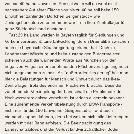
von ca. 40 ha auszuweisen. Prosselsheim will da wohl nicht
nachstehen: Auf einer Fläche von bis zu 40 ha soll beim 150
Einwohner zählenden Dörfchen Seligenstadt – wie
Zeitungsberichten zu entnehmen war – ein Ikea-Zentrallager für
ganz Süddeutschland entstehen.
Fast 29 ha Land werden in Bayern täglich für Siedlungen und
Verkehr verbraucht. Eine Entwicklung, deren Dramatik inzwischen
auch die bayerische Staatsregierung erkannt hat. Doch im
Landratsamt Würzburg und beim zuständigen Bürgermeister
scheinen auch die warnenden Worte aus München vor den
negativen Folgen einer zunehmenden Flächenversiegelung noch
nicht angekommen zu sein. Als "außerordentlich gering" hält man
hier die Belastungen für Mensch und Umwelt durch das Ikea-
Zentrallager, trotz des enormen Flächenverbrauchs. Dass die
zunehmende Versiegelung der Landschaft die Problematik der
Hochwasserereignisse verschärft, ist jedoch allgemein bekannt.
Eine zunehmende Verkehrsbelastung durch LKW-Transporte -
nicht nur für die 150 Einwohner Seligenstadts - wird auch
niemand leugnen können, denn bei weitem nicht alle Lieferungen
werden mit der Bahn erfolgen. Die Beeinträchtigung des
Landschaftsbildes und der Verlust landwirtschaftlicher Böden