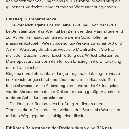
des Verkehrsentwicklungsplans (VEP) Großraum Würzburg als
glühender Verfechter einer Autobahn Westumgehung erwies.
Einstieg in Transitstrecke
Die vorgeschlagene Lösung, eine "B 26 neu" von der B26a
bei Arnstein über das Werntal bei Zellingen das Maintal querend
zur A3 bei Helmstadt zu führen, wäre ein Schuhlöffel für
massiven Autobahn-Westumgehungs-Verkehr zwischen A 3 und
A 7 um Würzburg durch das westliche Mainfranken. Sie hat
nicht den Zuschnitt einer Erschließung des Wirtschaftsraumes
Main-Spessart, sondern den für den Einstieg in die Entwicklung
einer Transitachse.
Regionale Verkehrsziele verlangen regionale Lösungen, wie sie
im kürzlich fortgeschriebenen Ausbauplan für Staatsstraßen
beispielsweise für die Anbindung von Lohr an die A3 festgelegt
wurde. Maßnahmen dieser Größenordnung genügen auch bei
anderen Anbindungsproblemen.
Die Idee, der Regionalerschließung zu dienen aber
Transitverkehr fernzuhalten - vielfach der Studie als Wunsch mit
auf den Weg gegeben - huldigt einer Illusion.
Erhöhten Belastungen der Region durch eine B26 neu