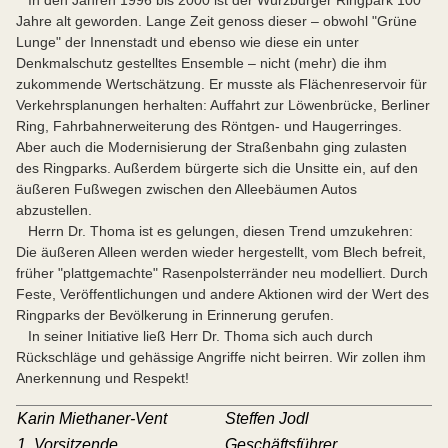
In den Jahren 1996 bis 2000 ist der Würzburger Ringpark 100
Jahre alt geworden. Lange Zeit genoss dieser – obwohl "Grüne
Lunge" der Innenstadt und ebenso wie diese ein unter
Denkmalschutz gestelltes Ensemble – nicht (mehr) die ihm
zukommende Wertschätzung. Er musste als Flächenreservoir für
Verkehrsplanungen herhalten: Auffahrt zur Löwenbrücke, Berliner
Ring, Fahrbahnerweiterung des Röntgen- und Haugerringes.
Aber auch die Modernisierung der Straßenbahn ging zulasten
des Ringparks. Außerdem bürgerte sich die Unsitte ein, auf den
äußeren Fußwegen zwischen den Alleebäumen Autos
abzustellen.
Herrn Dr. Thoma ist es gelungen, diesen Trend umzukehren:
Die äußeren Alleen werden wieder hergestellt, vom Blech befreit,
früher "plattgemachte" Rasenpolsterränder neu modelliert. Durch
Feste, Veröffentlichungen und andere Aktionen wird der Wert des
Ringparks der Bevölkerung in Erinnerung gerufen.
In seiner Initiative ließ Herr Dr. Thoma sich auch durch
Rückschläge und gehässige Angriffe nicht beirren. Wir zollen ihm
Anerkennung und Respekt!
Karin Miethaner-Vent
Steffen Jodl
1. Vorsitzende
Geschäftsführer