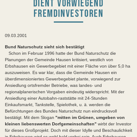
DIENT VORWIEGEND
FREMDINVESTOREN
09.03.2001
Bund Naturschutz sieht sich bestätigt
Schon im Februar 1996 hatte der Bund Naturschutz die
Planungen der Gemeinde Hausen kritisiert, westlich von
Erbshausen ein Gewerbegebiet mit einer Fläche von über 5,0 ha
auszuweisen. Es war klar, dass die Gemeinde Hausen ein
überdimensioniertes Gewerbegebiet plante, vorwiegend zur
Ansiedlung ortsfremder Betriebe, was landes- und
regionalplanerischen Vorgaben eindeutig widerspricht. Mit der
Ansiedlung einer Autobahn-raststätte mit 24-Stunden
Einkaufsmarkt, Tankstelle, Spielothek, u. ä. werden die
Befürchtungen des Bundes Naturschutz nun eindrucksvoll
bestätigt. Mit dem Slogan
"mitten im Grünen, umgeben von
kleinen liebenswerten Dorfgemeinschaften"
wirbt der Investor
für dieses Großprojekt. Doch mit dieser Idylle und Beschaulichkeit
in Erbshausen wird es wohl bald vorbei sein. Auch Erbshausen