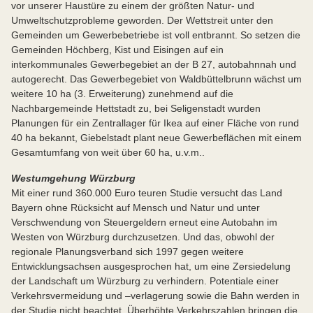
vor unserer Haustüre zu einem der größten Natur- und
Umweltschutzprobleme geworden. Der Wettstreit unter den
Gemeinden um Gewerbebetriebe ist voll entbrannt. So setzen die
Gemeinden Höchberg, Kist und Eisingen auf ein
interkommunales Gewerbegebiet an der B 27, autobahnnah und
autogerecht. Das Gewerbegebiet von Waldbüttelbrunn wächst um
weitere 10 ha (3. Erweiterung) zunehmend auf die
Nachbargemeinde Hettstadt zu, bei Seligenstadt wurden
Planungen für ein Zentrallager für Ikea auf einer Fläche von rund
40 ha bekannt, Giebelstadt plant neue Gewerbeflächen mit einem
Gesamtumfang von weit über 60 ha, u.v.m..
Westumgehung Würzburg
Mit einer rund 360.000 Euro teuren Studie versucht das Land
Bayern ohne Rücksicht auf Mensch und Natur und unter
Verschwendung von Steuergeldern erneut eine Autobahn im
Westen von Würzburg durchzusetzen. Und das, obwohl der
regionale Planungsverband sich 1997 gegen weitere
Entwicklungsachsen ausgesprochen hat, um eine Zersiedelung
der Landschaft um Würzburg zu verhindern. Potentiale einer
Verkehrsvermeidung und –verlagerung sowie die Bahn werden in
der Studie nicht beachtet. Überhöhte Verkehrszahlen bringen die