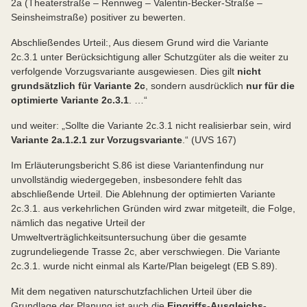
2a (Theaterstraße – Rennweg – Valentin-Becker-Straße –
Seinsheimstraße) positiver zu bewerten.
Abschließendes Urteil:, Aus diesem Grund wird die Variante
2c.3.1 unter Berücksichtigung aller Schutzgüter als die weiter zu
verfolgende Vorzugsvariante ausgewiesen. Dies gilt
nicht
grundsätzlich für Variante 2c
, sondern ausdrücklich
nur für die
optimierte Variante 2c.3.1
. …“
und weiter: „Sollte die Variante 2c.3.1 nicht realisierbar sein, wird
Variante 2a.1.2.1 zur Vorzugsvariante
.“ (UVS 167)
Im Erläuterungsbericht S.86 ist diese Variantenfindung nur
unvollständig wiedergegeben, insbesondere fehlt das
abschließende Urteil. Die Ablehnung der optimierten Variante
2c.3.1. aus verkehrlichen Gründen wird zwar mitgeteilt, die Folge,
nämlich das negative Urteil der
Umweltverträglichkeitsuntersuchung über die gesamte
zugrundeliegende Trasse 2c, aber verschwiegen. Die Variante
2c.3.1. wurde nicht einmal als Karte/Plan beigelegt (EB S.89).
Mit dem negativen naturschutzfachlichen Urteil über die
Grundlage der Planung ist auch die
Eingriffs-Ausgleichs-