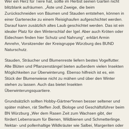
Wer ein Herz für Tiere hat, sollte im Herbst seinen Garten nicht
blitzblank aufräumen. „Äste und Zweige, die beim
Zurückschneiden von Bäumen und Stauden entstehen, können in
einer Gartenecke zu einem Reisighaufen aufgeschichtet werden.
Darauf kann zusätzlich altes Laub geschichtet werden. Das ist ein
idealer Platz für den Winterschlaf der Igel. Aber auch Kröten oder
Eidechsen finden hier Schutz und Nahrung“, erklärt Armin
Amrehn, Vorsitzender der Kreisgruppe Würzburg des BUND
Naturschutz.
Stauden, Sträucher und Blumenreste liefern bestes Vogelfutter.
Alte Blüten und Pflanzenstängel bieten außerdem vielen Insekten
Möglichkeiten zur Überwinterung. Ebenso hilfreich ist es, ein
Stück der Blumenwiese nicht zu mähen und über den Winter
stehen zu lassen. Auch das bietet Insekten
Überwinterungsquartiere.
Grundsätzlich sollten Hobby-Gärtner*innen besser seltener und
später mähen, rät Steffen Jodl, Biologe und Geschäftsführer beim
BN Würzburg „Wer dem Rasen Zeit zum Wachsen gibt, der
fördert Lebensraum für Bienen, Wildbienen und Schmetterlinge.
Nektar- und pollenhaltige Wildkräuter wie Salbei, Margeriten oder