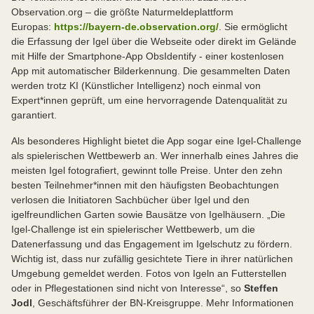
Observation.org – die größte Naturmeldeplattform
Europas:
https://bayern-de.observation.org/
. Sie ermöglicht
die Erfassung der Igel über die Webseite oder direkt im Gelände
mit Hilfe der Smartphone-App ObsIdentify - einer kostenlosen
App mit automatischer Bilderkennung. Die gesammelten Daten
werden trotz KI (Künstlicher Intelligenz) noch einmal von
Expert*innen geprüft, um eine hervorragende Datenqualität zu
garantiert.
Als besonderes Highlight bietet die App sogar eine Igel-Challenge
als spielerischen Wettbewerb an. Wer innerhalb eines Jahres die
meisten Igel fotografiert, gewinnt tolle Preise. Unter den zehn
besten Teilnehmer*innen mit den häufigsten Beobachtungen
verlosen die Initiatoren Sachbücher über Igel und den
igelfreundlichen Garten sowie Bausätze von Igelhäusern. „Die
Igel-Challenge ist ein spielerischer Wettbewerb, um die
Datenerfassung und das Engagement im Igelschutz zu fördern.
Wichtig ist, dass nur zufällig gesichtete Tiere in ihrer natürlichen
Umgebung gemeldet werden. Fotos von Igeln an Futterstellen
oder in Pflegestationen sind nicht von Interesse“, so
Steffen
Jodl
, Geschäftsführer der BN-Kreisgruppe. Mehr Informationen