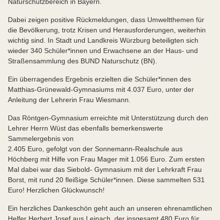
Naturschutzbereich in Bayern.
Dabei zeigen positive Rückmeldungen, dass Umweltthemen für
die Bevölkerung, trotz Krisen und Herausforderungen, weiterhin
wichtig sind. In Stadt und Landkreis Würzburg beteiligten sich
wieder 340 Schüler*innen und Erwachsene an der Haus- und
Straßensammlung des BUND Naturschutz (BN).
Ein überragendes Ergebnis erzielten die Schüler*innen des
Matthias-Grünewald-Gymnasiums mit 4.037 Euro, unter der
Anleitung der Lehrerin Frau Wiesmann.
Das Röntgen-Gymnasium erreichte mit Unterstützung durch den
Lehrer Herrn Wüst das ebenfalls bemerkenswerte
Sammelergebnis von
2.405 Euro, gefolgt von der Sonnemann-Realschule aus
Höchberg mit Hilfe von Frau Mager mit 1.056 Euro. Zum ersten
Mal dabei war das Siebold- Gymnasium mit der Lehrkraft Frau
Borst, mit rund 20 fleißige Schüler*innen. Diese sammelten 531
Euro! Herzlichen Glückwunsch!
Ein herzliches Dankeschön geht auch an unseren ehrenamtlichen
Helfer Herbert Josef aus Leinach, der insgesamt 480 Euro für