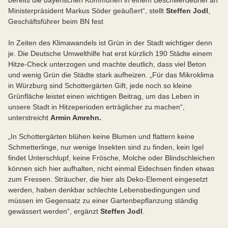
bereits die bayerischen Kommunen in einem Beschwerdebrief an
Ministerpräsident Markus Söder geäußert“, stellt
Steffen Jodl
,
Geschäftsführer beim BN fest
In Zeiten des Klimawandels ist Grün in der Stadt wichtiger denn
je. Die Deutsche Umwelthilfe hat erst kürzlich 190 Städte einem
Hitze-Check unterzogen und machte deutlich, dass viel Beton
und wenig Grün die Städte stark aufheizen. „Für das Mikroklima
in Würzburg sind Schottergärten Gift, jede noch so kleine
Grünfläche leistet einen wichtigen Beitrag, um das Leben in
unsere Stadt in Hitzeperioden erträglicher zu machen“,
unterstreicht
Armin Amrehn.
„In Schottergärten blühen keine Blumen und flattern keine
Schmetterlinge, nur wenige Insekten sind zu finden, kein Igel
findet Unterschlupf, keine Frösche, Molche oder Blindschleichen
können sich hier aufhalten, nicht einmal Eidechsen finden etwas
zum Fressen. Sträu­cher, die hier als Deko-Element eingesetzt
werden, haben denkbar schlechte Lebensbedingungen und
müssen im Gegensatz zu einer Gartenbepflanzung ständig
gewässert werden“, ergänzt
Steffen Jodl
.