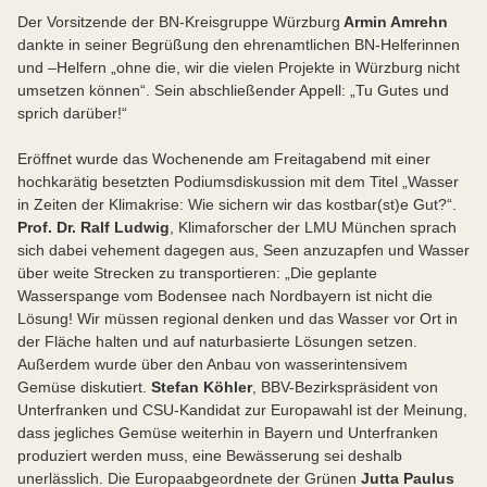
Der Vorsitzende der BN-Kreisgruppe Würzburg
Armin Amrehn
dankte in seiner Begrüßung den ehrenamtlichen BN-Helferinnen
und –Helfern „ohne die, wir die vielen Projekte in Würzburg nicht
umsetzen können“. Sein abschließender Appell: „Tu Gutes und
sprich darüber!“
Eröffnet wurde das Wochenende am Freitagabend mit einer
hochkarätig besetzten Podiumsdiskussion mit dem Titel „Wasser
in Zeiten der Klimakrise: Wie sichern wir das kostbar(st)e Gut?“.
Prof. Dr. Ralf Ludwig
, Klimaforscher der LMU München sprach
sich dabei vehement dagegen aus, Seen anzuzapfen und Wasser
über weite Strecken zu transportieren: „Die geplante
Wasserspange vom Bodensee nach Nordbayern ist nicht die
Lösung! Wir müssen regional denken und das Wasser vor Ort in
der Fläche halten und auf naturbasierte Lösungen setzen.
Außerdem wurde über den Anbau von wasserintensivem
Gemüse diskutiert.
Stefan Köhler
, BBV-Bezirkspräsident von
Unterfranken und CSU-Kandidat zur Europawahl ist der Meinung,
dass jegliches Gemüse weiterhin in Bayern und Unterfranken
produziert werden muss, eine Bewässerung sei deshalb
unerlässlich. Die Europaabgeordnete der Grünen
Jutta Paulus