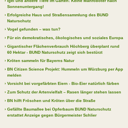
›
Igel und andere Tiere im Garten: Keine Mähroboter nach
Sonnenuntergang!
›
Erfolgreiche Haus und Straßensammlung des BUND
Naturschutz
›
Vogel gefunden – was tun?
›
Für ein demokratisches, ökologisches und soziales Europa
›
Gigantischer Flächenverbrauch Höchberg überplant rund
60 Hektar - BUND Naturschutz zeigt sich bestürzt
›
Kröten sammeln für Bayerns Natur
›
BN Citizen Science Projekt: Hummeln um Würzburg per App
melden
›
Vorsicht bei vorgefärbten Eiern - Bio-Eier natürlich färben
›
Zum Schutz der Artenvielfalt – Rasen länger stehen lassen
›
BN hilft Fröschen und Kröten über die Straße
›
Gefällte Baumallee bei Opferbaum BUND Naturschutz
erstattet Anzeige gegen Bürgermeister Schlier