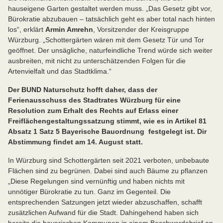
hauseigene Garten gestaltet werden muss. „Das Gesetz gibt vor,
Bürokratie abzubauen – tatsächlich geht es aber total nach hinten
los“, erklärt
Armin Amrehn
, Vorsitzender der Kreisgruppe
Würzburg. „Schottergärten wären mit dem Gesetz Tür und Tor
geöffnet. Der unsägliche, naturfeindliche Trend würde sich weiter
ausbreiten, mit nicht zu unterschätzenden Folgen für die
Artenvielfalt und das Stadtklima.“
Der BUND Naturschutz hofft daher, dass der
Ferienausschuss des Stadtrates Würzburg für eine
Resolution zum Erhalt des Rechts auf Erlass einer
Freiflächengestaltungssatzung stimmt, wie es in Artikel 81
Absatz 1 Satz 5 Bayerische Bauordnung festgelegt ist. Dir
Abstimmung findet am 14. August statt.
In Würzburg sind Schottergärten seit 2021 verboten, unbebaute
Flächen sind zu begrünen. Dabei sind auch Bäume zu pflanzen
„Diese Regelungen sind vernünftig und haben nichts mit
unnötiger Bürokratie zu tun. Ganz im Gegenteil. Die
entsprechenden Satzungen jetzt wieder abzuschaffen, schafft
zusätzlichen Aufwand für die Stadt. Dahingehend haben sich