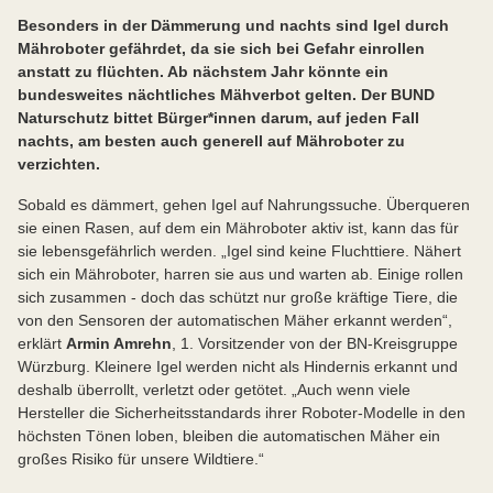
Besonders in der Dämmerung und nachts sind Igel durch
Mähroboter gefährdet, da sie sich bei Gefahr einrollen
anstatt zu flüchten. Ab nächstem Jahr könnte ein
bundesweites nächtliches Mähverbot gelten. Der BUND
Naturschutz bittet Bürger*innen darum, auf jeden Fall
nachts, am besten auch generell auf Mähroboter zu
verzichten.
Sobald es dämmert, gehen Igel auf Nahrungssuche. Überqueren
sie einen Rasen, auf dem ein Mähroboter aktiv ist, kann das für
sie lebensgefährlich werden. „Igel sind keine Fluchttiere. Nähert
sich ein Mähroboter, harren sie aus und warten ab. Einige rollen
sich zusammen - doch das schützt nur große kräftige Tiere, die
von den Sensoren der automatischen Mäher erkannt werden“,
erklärt
Armin Amrehn
, 1. Vorsitzender von der BN-Kreisgruppe
Würzburg. Kleinere Igel werden nicht als Hindernis erkannt und
deshalb überrollt, verletzt oder getötet. „Auch wenn viele
Hersteller die Sicherheitsstandards ihrer Roboter-Modelle in den
höchsten Tönen loben, bleiben die automatischen Mäher ein
großes Risiko für unsere Wildtiere.“