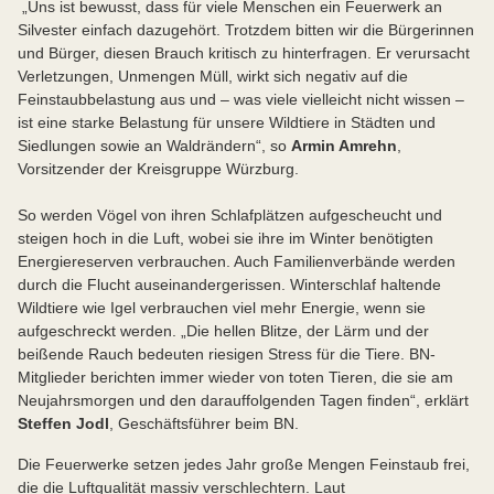
„Uns ist bewusst, dass für viele Menschen ein Feuerwerk an
Silvester einfach dazugehört. Trotzdem bitten wir die Bürgerinnen
und Bürger, diesen Brauch kritisch zu hinterfragen. Er verursacht
Verletzungen, Unmengen Müll, wirkt sich negativ auf die
Feinstaubbelastung aus und – was viele vielleicht nicht wissen –
ist eine starke Belastung für unsere Wildtiere in Städten und
Siedlungen sowie an Waldrändern“, so
Armin Amrehn
,
Vorsitzender der Kreisgruppe Würzburg.
So werden Vögel von ihren Schlafplätzen aufgescheucht und
steigen hoch in die Luft, wobei sie ihre im Winter benötigten
Energiereserven verbrauchen. Auch Familienverbände werden
durch die Flucht auseinandergerissen. Winterschlaf haltende
Wildtiere wie Igel verbrauchen viel mehr Energie, wenn sie
aufgeschreckt werden. „Die hellen Blitze, der Lärm und der
beißende Rauch bedeuten riesigen Stress für die Tiere. BN-
Mitglieder berichten immer wieder von toten Tieren, die sie am
Neujahrsmorgen und den darauffolgenden Tagen finden“, erklärt
Steffen Jodl
, Geschäftsführer beim BN.
Die Feuerwerke setzen jedes Jahr große Mengen Feinstaub frei,
die die Luftqualität massiv verschlechtern. Laut