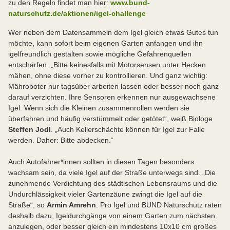
zu den Regeln findet man hier:
www.bund-
naturschutz.de/aktionen/igel-challenge
Wer neben dem Datensammeln dem Igel gleich etwas Gutes tun
möchte, kann sofort beim eigenen Garten anfangen und ihn
igelfreundlich gestalten sowie mögliche Gefahrenquellen
entschärfen. „Bitte keinesfalls mit Motorsensen unter Hecken
mähen, ohne diese vorher zu kontrollieren. Und ganz wichtig:
Mähroboter nur tagsüber arbeiten lassen oder besser noch ganz
darauf verzichten. Ihre Sensoren erkennen nur ausgewachsene
Igel. Wenn sich die Kleinen zusammenrollen werden sie
überfahren und häufig verstümmelt oder getötet“, weiß Biologe
Steffen Jodl
. „Auch Kellerschächte können für Igel zur Falle
werden. Daher: Bitte abdecken.“
Auch Autofahrer*innen sollten in diesen Tagen besonders
wachsam sein, da viele Igel auf der Straße unterwegs sind. „Die
zunehmende Verdichtung des städtischen Lebensraums und die
Undurchlässigkeit vieler Gartenzäune zwingt die Igel auf die
Straße“, so
Armin Amrehn
. Pro Igel und BUND Naturschutz raten
deshalb dazu, Igeldurchgänge von einem Garten zum nächsten
anzulegen, oder besser gleich ein mindestens 10x10 cm großes