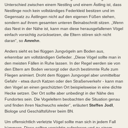
Unterschied zwischen einem Nestling und einem Ästling ist, dass
Nestlinge noch kein vollständiges Federkleid besitzen und im
Gegensatz zu Ästlingen nicht auf den eigenen Füßen stehen,
sondern auf ihrem gesamten unteren Beinabschnitt sitzen. „Wenn
das Nest in der Nähe ist, kann man diese herausgefallenen Vögel
einfach vorsichtig zurücksetzen, die Eltern stören sich nicht
daran“, so
Amrehn
.
Anders sieht es bei flüggen Jungvögeln am Boden aus,
erkennbar am vollständigen Gefieder. „Diese Vögel sollte man in
den meisten Fällen in Ruhe lassen. In der Regel werden sie von
den Eltern am Boden versorgt oder durch bestimmte Rufe zum
Fliegen animiert. Droht dem flüggen Jungvogel aber unmittelbar
Gefahr - etwa durch Katzen oder den Straßenverkehr - kann man
den Vogel an einen geschützten Ort beispielsweise in eine dichte
Hecke setzen. Der Ort sollte aber unbedingt in der Nähe des
Fundortes sein. Die Vogeleltern beobachten die Situation genau
und finden ihren Nachwuchs wieder“, erläutert
Steffen Jodl
,
Biologe und Geschäftsführer beim BN.
Um offensichtlich verletzte Vögel sollte man sich in jedem Fall
kümmern. Diese sollten vorsichtig aufgelesen und zu einem