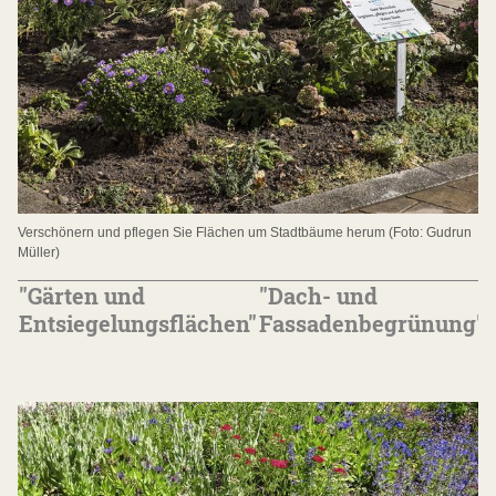
Verschönern und pflegen Sie Flächen um Stadtbäume herum (Foto: Gudrun
Müller)
"Gärten und
"Dach- und
Entsiegelungsflächen"
Fassadenbegrünung"