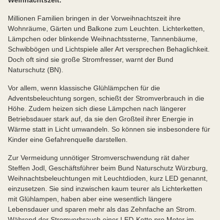
Weihnachtszeit.
Millionen Familien bringen in der Vorweihnachtszeit ihre
Wohnräume, Gärten und Balkone zum Leuchten. Lichterketten,
Lämpchen oder blinkende Weihnachtssterne, Tannenbäume,
Schwibbögen und Lichtspiele aller Art versprechen Behaglichkeit.
Doch oft sind sie große Stromfresser, warnt der Bund
Naturschutz (BN).
Vor allem, wenn klassische Glühlämpchen für die
Adventsbeleuchtung sorgen, schießt der Stromverbrauch in die
Höhe. Zudem heizen sich diese Lämpchen nach längerer
Betriebsdauer stark auf, da sie den Großteil ihrer Energie in
Wärme statt in Licht umwandeln. So können sie insbesondere für
Kinder eine Gefahrenquelle darstellen.
Zur Vermeidung unnötiger Stromverschwendung rät daher
Steffen Jodl, Geschäftsführer beim Bund Naturschutz Würzburg,
Weihnachtsbeleuchtungen mit Leuchtdioden, kurz LED genannt,
einzusetzen. Sie sind inzwischen kaum teurer als Lichterketten
mit Glühlampen, haben aber eine wesentlich längere
Lebensdauer und sparen mehr als das Zehnfache an Strom.
Während der Stromverbrauch einer LED-Kette pro Meter im