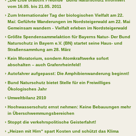
›
„Die Erde braucht Freunde“ Bund Naturschutz informiert
vom 16.05. bis 21.05. 2011
›
Zum Internationaler Tag der biologischen Vielfalt am 22.
Mai: Geführte Wanderungen im Nordsteigerwald am 22. Mai
Gemeinsam wandern - Vielfalt erleben im Nordsteigerwald
›
Größte Spendensammelaktion für Bayerns Natur- Der Bund
Naturschutz in Bayern e.V. (BN) startet seine Haus- und
Straßensammlung am 28. März
›
Kein Moratorium, sondern Atomkraftwerke sofort
abschalten – auch Grafenrheinfeld!
›
Autofahrer aufgepasst: Die Amphibienwanderung beginnt!
›
Bund Naturschutz bietet Stelle für ein Freiwilliges
Ökologisches Jahr
›
Umweltbilanz 2010
›
Hochwasserschutz ernst nehmen: Keine Bebauungen mehr
in Überschwemmungsbereichen
›
Stoppt die verkehrspolitische Geisterfahrt!
›
„Heizen mit Hirn“ spart Kosten und schützt das Klima