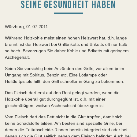
EINE GESUNDHEIT HABEN
Würzburg, 01.07.2011
Während Holzkohle meist einen hohen Heizwert hat, d.h. lange
brennt, ist der Heizwert bei Grillbriketts und Briketts oft nur halb
so hoch. Bevorzugen Sie daher Kohle und Briketts mit geringem
Aschegehalt.
Seien Sie vorsichtig beim Anzünden des Grills, vor allem beim
Umgang mit Spiritus, Benzin etc. Eine Lötlampe oder
Heißluftpistole hilft, den Grill schneller in Gang zu bekommen.
Das Fleisch darf erst auf den Rost gelegt werden, wenn die
Holzkohle überall gut durchgeglüht ist, d.h. mit einer
gleichmäßigen, weißen Ascheschicht überzogen ist.
Vom Fleisch darf das Fett nicht in die Glut tropfen, damit sich
keine Schadstoffe bilden. Am besten sind spezielle Grille, bei
denen die Fettabscheide-Rinnen bereits integriert sind oder bei
denen sich die Glut seitlich neben dem Fleisch befindet. Auch bei