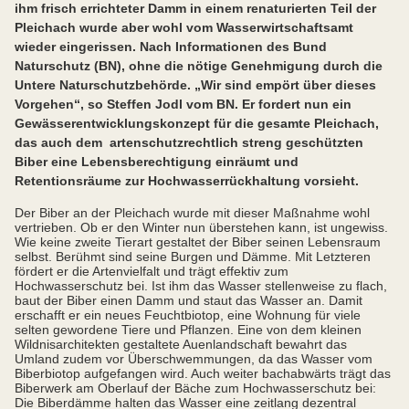
ihm frisch errichteter Damm in einem renaturierten Teil der
Pleichach wurde aber wohl vom Wasserwirtschaftsamt
wieder eingerissen. Nach Informationen des Bund
Naturschutz (BN), ohne die nötige Genehmigung durch die
Untere Naturschutzbehörde. „Wir sind empört über dieses
Vorgehen“, so Steffen Jodl vom BN. Er fordert nun ein
Gewässerentwicklungskonzept für die gesamte Pleichach,
das auch dem artenschutzrechtlich streng geschützten
Biber eine Lebensberechtigung einräumt und
Retentionsräume zur Hochwasserrückhaltung vorsieht.
Der Biber an der Pleichach wurde mit dieser Maßnahme wohl
vertrieben. Ob er den Winter nun überstehen kann, ist ungewiss.
Wie keine zweite Tierart gestaltet der Biber seinen Lebensraum
selbst. Berühmt sind seine Burgen und Dämme. Mit Letzteren
fördert er die Artenvielfalt und trägt effektiv zum
Hochwasserschutz bei. Ist ihm das Wasser stellenweise zu flach,
baut der Biber einen Damm und staut das Wasser an. Damit
erschafft er ein neues Feuchtbiotop, eine Wohnung für viele
selten gewordene Tiere und Pflanzen. Eine von dem kleinen
Wildnisarchitekten gestaltete Auenlandschaft bewahrt das
Umland zudem vor Überschwemmungen, da das Wasser vom
Biberbiotop aufgefangen wird. Auch weiter bachabwärts trägt das
Biberwerk am Oberlauf der Bäche zum Hochwasserschutz bei:
Die Biberdämme halten das Wasser eine zeitlang dezentral