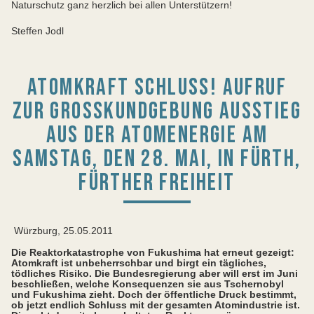
Naturschutz ganz herzlich bei allen Unterstützern!
Steffen Jodl
ATOMKRAFT SCHLUSS! AUFRUF
ZUR GROSSKUNDGEBUNG AUSSTIEG A
US DER ATOMENERGIE AM S
AMSTAG, DEN 28. MAI, IN FÜRTH, F
ÜRTHER FREIHEIT
Würzburg, 25.05.2011
Die Reaktorkatastrophe von Fukushima hat erneut gezeigt:
Atomkraft ist unbeherrschbar und birgt ein tägliches,
tödliches Risiko. Die Bundesregierung aber will erst im Juni
beschließen, welche Konsequenzen sie aus Tschernobyl
und Fukushima zieht. Doch der öffentliche Druck bestimmt,
ob jetzt endlich Schluss mit der gesamten Atomindustrie ist.