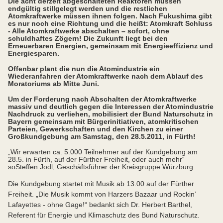
Die acht derzeit abgeschalteten Reaktoren müssen
endgültig stillgelegt werden und die restlichen
Atomkraftwerke müssen ihnen folgen. Nach Fukushima gibt
es nur noch eine Richtung und die heißt: Atomkraft Schluss
- Alle Atomkraftwerke abschalten – sofort, ohne
schuldhaftes Zögern! Die Zukunft liegt bei den
Erneuerbaren Energien, gemeinsam mit Energieeffizienz und
Energiesparen.
Offenbar plant die nun die Atomindustrie ein
Wiederanfahren der Atomkraftwerke nach dem Ablauf des
Moratoriums ab Mitte Juni.
Um der Forderung nach Abschalten der Atomkraftwerke
massiv und deutlich gegen die Interessen der Atomindustrie
Nachdruck zu verliehen, mobilisiert der Bund Naturschutz in
Bayern gemeinsam mit Bürgerinitiativen, atomkritischen
Parteien, Gewerkschaften und den Kirchen zu einer
Großkundgebung am Samstag, den 28.5.2011, in Fürth!
„Wir erwarten ca. 5.000 Teilnehmer auf der Kundgebung am
28.5. in Fürth, auf der Fürther Freiheit, oder auch mehr“
so
Steffen Jodl, Geschäftsführer der Kreisgruppe Würzburg
Die Kundgebung startet mit Musik ab 13.00 auf der Fürther
Freiheit. „Die Musik kommt von Harzers Bazaar und Rockin’
Lafayettes - ohne Gage!“ bedankt sich Dr. Herbert Barthel,
Referent für Energie und Klimaschutz des Bund Naturschutz.