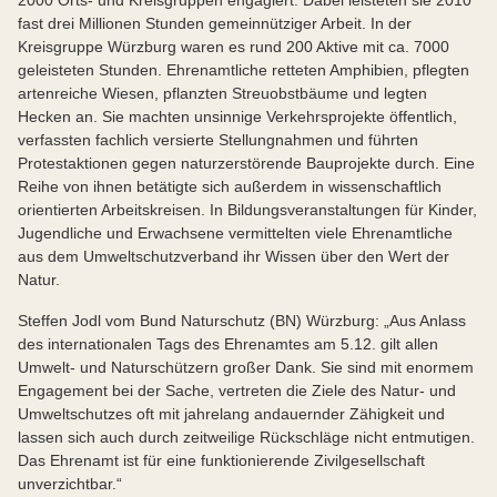
2000 Orts- und Kreisgruppen engagiert. Dabei leisteten sie 2010
fast drei Millionen Stunden gemeinnütziger Arbeit. In der
Kreisgruppe Würzburg waren es rund 200 Aktive mit ca. 7000
geleisteten Stunden. Ehrenamtliche retteten Amphibien, pflegten
artenreiche Wiesen, pflanzten Streuobstbäume und legten
Hecken an. Sie machten unsinnige Verkehrsprojekte öffentlich,
verfassten fachlich versierte Stellungnahmen und führten
Protestaktionen gegen naturzerstörende Bauprojekte durch. Eine
Reihe von ihnen betätigte sich außerdem in wissenschaftlich
orientierten Arbeitskreisen. In Bildungsveranstaltungen für Kinder,
Jugendliche und Erwachsene vermittelten viele Ehrenamtliche
aus dem Umweltschutzverband ihr Wissen über den Wert der
Natur.
Steffen Jodl vom Bund Naturschutz (BN) Würzburg: „Aus Anlass
des internationalen Tags des Ehrenamtes am 5.12. gilt allen
Umwelt- und Naturschützern großer Dank. Sie sind mit enormem
Engagement bei der Sache, vertreten die Ziele des Natur- und
Umweltschutzes oft mit jahrelang andauernder Zähigkeit und
lassen sich auch durch zeitweilige Rückschläge nicht entmutigen.
Das Ehrenamt ist für eine funktionierende Zivilgesellschaft
unverzichtbar.“