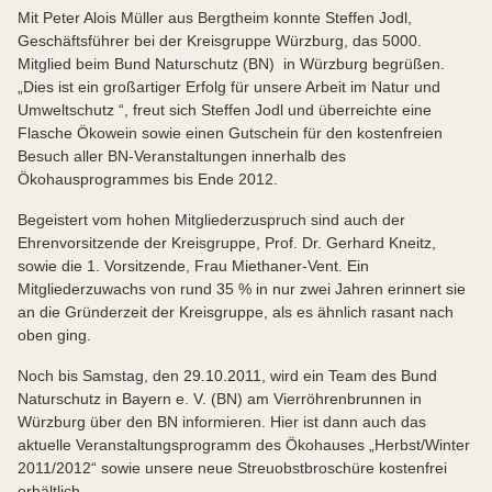
Mit Peter Alois Müller aus Bergtheim konnte Steffen Jodl,
Geschäftsführer bei der Kreisgruppe Würzburg, das 5000.
Mitglied beim Bund Naturschutz (BN) in Würzburg begrüßen.
„Dies ist ein großartiger Erfolg für unsere Arbeit im Natur und
Umweltschutz “, freut sich Steffen Jodl und überreichte eine
Flasche Ökowein sowie einen Gutschein für den kostenfreien
Besuch aller BN-Veranstaltungen innerhalb des
Ökohausprogrammes bis Ende 2012.
Begeistert vom hohen Mitgliederzuspruch sind auch der
Ehrenvorsitzende der Kreisgruppe, Prof. Dr. Gerhard Kneitz,
sowie die 1. Vorsitzende, Frau Miethaner-Vent. Ein
Mitgliederzuwachs von rund 35 % in nur zwei Jahren erinnert sie
an die Gründerzeit der Kreisgruppe, als es ähnlich rasant nach
oben ging.
Noch bis Samstag, den 29.10.2011, wird ein Team des Bund
Naturschutz in Bayern e. V. (BN) am Vierröhrenbrunnen in
Würzburg über den BN informieren. Hier ist dann auch das
aktuelle Veranstaltungsprogramm des Ökohauses „Herbst/Winter
2011/2012“ sowie unsere neue Streuobstbroschüre kostenfrei
erhältlich.