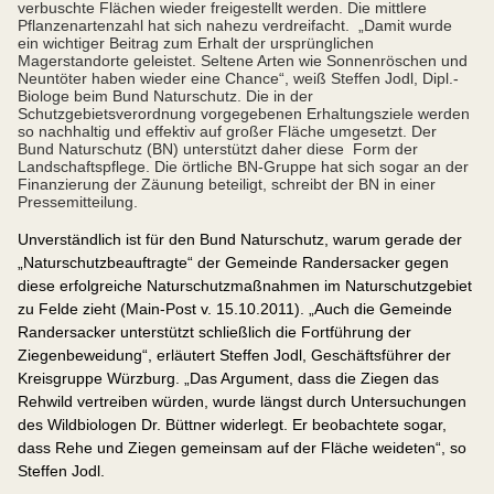
verbuschte Flächen wieder freigestellt werden. Die mittlere
Pflanzenartenzahl hat sich nahezu verdreifacht.
„Damit wurde
ein wichtiger Beitrag zum Erhalt der ursprünglichen
Magerstandorte geleistet. Seltene Arten wie Sonnenröschen und
Neuntöter haben wieder eine Chance“, weiß Steffen Jodl, Dipl.-
Biologe beim Bund Naturschutz. Die in der
Schutzgebietsverordnung vorgegebenen Erhaltungsziele werden
so nachhaltig und effektiv auf großer Fläche umgesetzt. Der
Bund Naturschutz (BN) unterstützt daher diese Form der
Landschaftspflege. Die örtliche BN-Gruppe hat sich sogar an der
Finanzierung der Zäunung beteiligt, schreibt der BN in einer
Pressemitteilung.
Unverständlich ist für den Bund Naturschutz, warum gerade der
„Naturschutzbeauftragte“ der Gemeinde Randersacker gegen
diese erfolgreiche Naturschutzmaßnahmen im Naturschutzgebiet
zu Felde zieht (Main-Post v. 15.10.2011). „Auch die Gemeinde
Randersacker unterstützt schließlich die Fortführung der
Ziegenbeweidung“, erläutert Steffen Jodl, Geschäftsführer der
Kreisgruppe Würzburg. „Das Argument, dass die Ziegen das
Rehwild vertreiben würden, wurde längst durch Untersuchungen
des Wildbiologen Dr. Büttner widerlegt. Er beobachtete sogar,
dass Rehe und Ziegen gemeinsam auf der Fläche weideten“, so
Steffen Jodl.