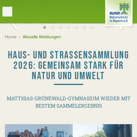
Home
›
Aktuelle Meldungen
HAUS- UND STRASSENSAMMLUNG 2
026: GEMEINSAM STARK FÜR N
ATUR UND UMWELT
MATTHIAS-GRÜNEWALD-GYMNASIUM WIEDER MIT
BESTEM SAMMELERGEBNIS