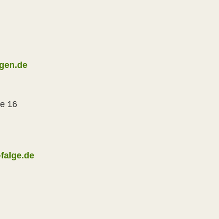
gen.de
ße 16
falge.de