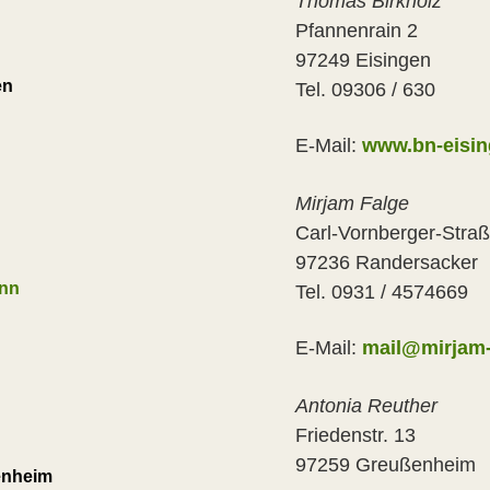
Thomas Birkholz
Pfannenrain 2
97249 Eisingen
en
Tel. 09306 / 630
E-Mail:
www.bn-eisin
Mirjam Falge
Carl-Vornberger-Stra
97236 Randersacker
nn
Tel. 0931 / 4574669
E-Mail:
mail@mirjam-
Antonia Reuther
Friedenstr. 13
97259 Greußenheim
enheim