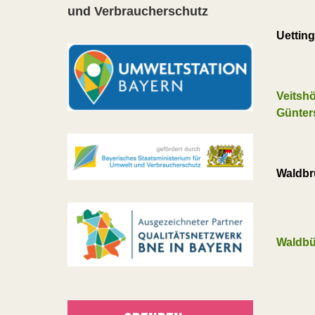
und Verbraucherschutz
Uettin
Veitsh
Günter
Waldb
Waldbü