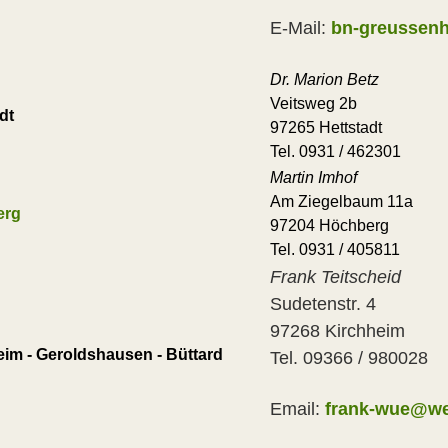
E-Mail:
bn-greussen
Dr. Marion Betz
Veitsweg 2b
dt
97265 Hettstadt
Tel. 0931 / 462301
Martin Imhof
Am Ziegelbaum 11a
erg
97204 Höchberg
Tel. 0931 / 405811
Frank Teitscheid
Sudetenstr. 4
97268 Kirchheim
eim - Geroldshausen - Büttard
Tel. 09366 / 980028
Email:
frank-wue@we