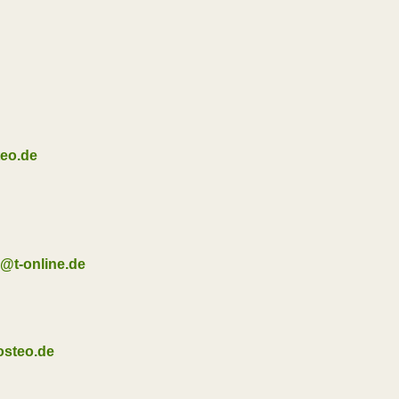
teo.de
s@t-online.de
osteo.de