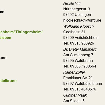
Nicole Vitt
Nürnbergerstr. 3
gen
97292 Uettingen
nicoleschladt@gmx.de
Wolfgang Klopsch
öchheim/ Thüngersheim/
Goethestr. 21
sleben
97209 Veitshöchheim
Tel. 0931 / 960926
Dr. Dieter Mahsberg
Am Guckenberg 7
runn
97295 Waldbrunn
Tel. 09306 / 980564
Rainer Zöller
Frankfurter Str. 21
ttelbrunn
97297 Waldbüttelbrunn
Tel. 0931 / 4043576
Günther Maak
Am Stiegel 5