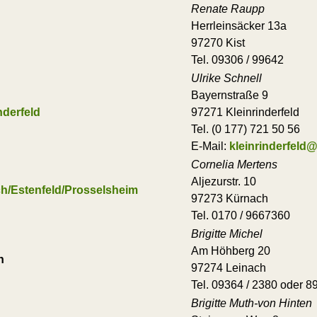
Renate Raupp
Herrleinsäcker 13a
97270 Kist
Tel. 09306 / 99642
Ulrike Schnell
Bayernstraße 9
nderfeld
97271 Kleinrinderfeld
Tel. (0 177) 721 50 56
E-Mail:
kleinrinderfeld
Cornelia Mertens
Aljezurstr. 10
h/Estenfeld/Prosselsheim
97273 Kürnach
Tel. 0170 / 9667360
Brigitte Michel
Am Höhberg 20
h
97274 Leinach
Tel. 09364 / 2380 oder 
Brigitte Muth-von Hinten