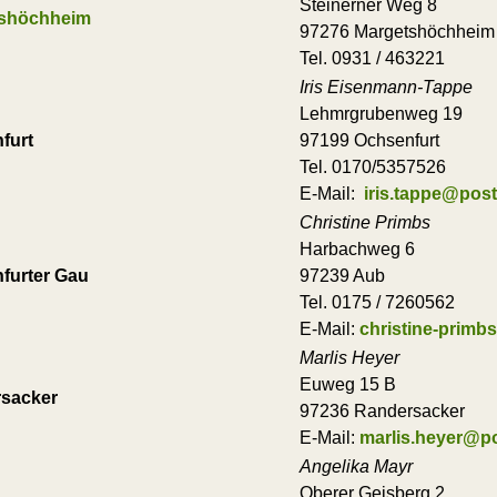
Steinerner Weg 8
shöchheim
97276 Margetshöchheim
Tel. 0931 / 463221
Iris Eisenmann-Tappe
Lehmrgrubenweg 19
furt
97199 Ochsenfurt
Tel. 0170/5357526
E-Mail:
iris.tappe@pos
Christine Primbs
Harbachweg 6
enfurter Gau
97239 Aub
Tel. 0175 / 7260562
E-Mail:
christine-primb
Marlis Heyer
Euweg 15 B
sacker
97236 Randersacker
E-Mail:
marlis.heyer@p
Angelika Mayr
Oberer Geisberg 2