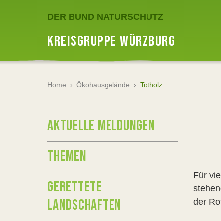
DER BUND NATURSCHUTZ
KREISGRUPPE WÜRZBURG
Home
›
Ökohausgelände
›
Totholz
AKTUELLE MELDUNGEN
THEMEN
Für vi
GERETTETE
stehen
LANDSCHAFTEN
der Ro