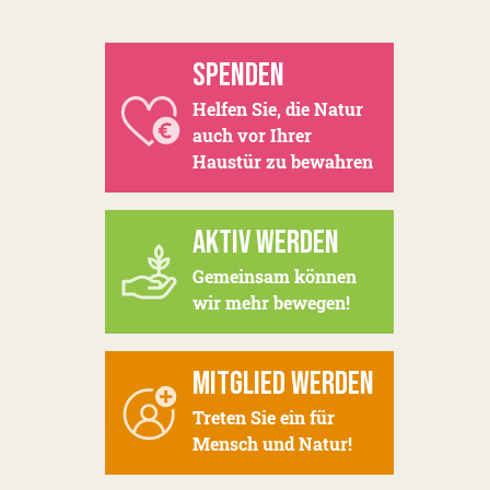
SPENDEN
Helfen Sie, die Natur
auch vor Ihrer
Haustür zu bewahren
AKTIV WERDEN
Gemeinsam können
wir mehr bewegen!
MITGLIED WERDEN
Treten Sie ein für
Mensch und Natur!