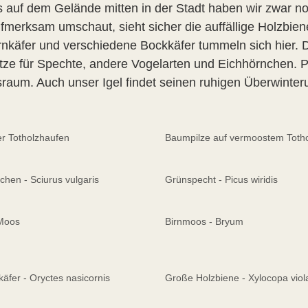
s auf dem Gelände mitten in der Stadt haben wir zwar no
ufmerksam umschaut, sieht sicher die auffällige Holzbie
nkäfer und verschiedene Bockkäfer tummeln sich hier.
ätze für Spechte, andere Vogelarten und Eichhörnchen. P
raum. Auch unser Igel findet seinen ruhigen Überwinter
r Totholzhaufen
Baumpilze auf vermoostem Toth
chen - Sciurus vulgaris
Grünspecht - Picus wiridis
 Moos
Birnmoos - Bryum
äfer - Oryctes nasicornis
Große Holzbiene - Xylocopa vio