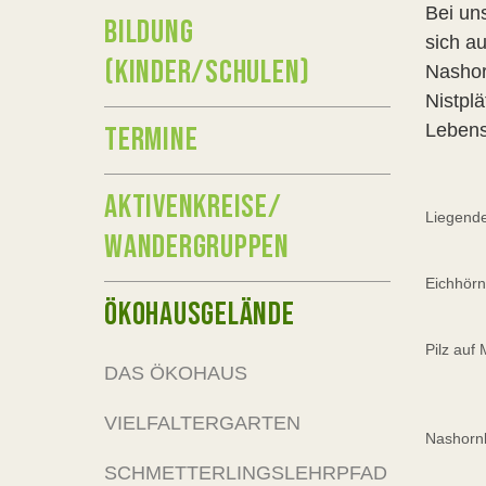
Bei un
BILDUNG
sich a
(KINDER/SCHULEN)
Nashor
Nistpl
Lebens
TERMINE
AKTIVENKREISE/
Liegende
WANDERGRUPPEN
Eichhörn
ÖKOHAUSGELÄNDE
Pilz auf
DAS ÖKOHAUS
VIELFALTERGARTEN
Nashornk
SCHMETTERLINGSLEHRPFAD