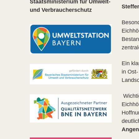
Staatsministerium für Umwelt-
Steffe
und Verbraucherschutz
Besond
Eichhö
Bestan
zentra
Ein kl
in Ost
Landsc
Wichti
Eichhö
Hoffnu
deutli
Angen