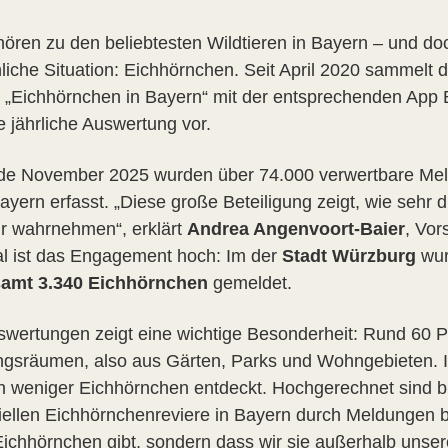
hören zu den beliebtesten Wildtieren in Bayern – und doc
hliche Situation: Eichhörnchen. Seit April 2020 sammelt
t „Eichhörnchen in Bayern“ mit der entsprechenden App
ie jährliche Auswertung vor.
de November 2025 wurden über 74.000 verwertbare Mel
ayern erfasst. „Diese große Beteiligung zeigt, wie sehr
r wahrnehmen“, erklärt
Andrea Angenvoort-Baier
, Vor
al ist das Engagement hoch: Im der
Stadt Würzburg
wur
samt 3.340 Eichhörnchen
gemeldet.
swertungen zeigt eine wichtige Besonderheit: Rund 60 
ngsräumen, also aus Gärten, Parks und Wohngebieten. 
ch weniger Eichhörnchen entdeckt. Hochgerechnet sind b
iellen Eichhörnchenreviere in Bayern durch Meldungen be
Eichhörnchen gibt, sondern dass wir sie außerhalb unse