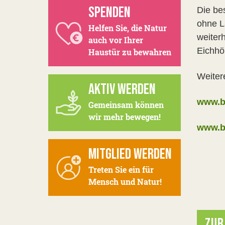
SPENDEN
Die bes
ohne L
Helfen Sie, die Natur
weiter
auch vor Ihrer
Eichhö
Haustür zu bewahren
Weiter
AKTIV WERDEN
www.b
Gemeinsam können
wir mehr bewegen!
www.b
MITGLIED WERDEN
Treten Sie ein für
Mensch und Natur!
ZUR