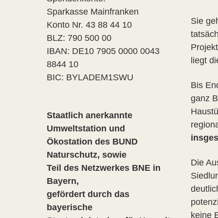
Sparkasse Mainfranken
Sie ge
Konto Nr. 43 88 44 10
tatsäc
BLZ: 790 500 00
Projek
IBAN: DE10 7905 0000 0043
liegt d
8844 10
BIC: BYLADEM1SWU
Bis En
ganz B
Haustü
Staatlich anerkannte
region
Umweltstation und
insge
Ökostation des BUND
Naturschutz, sowie
Die Au
Teil des Netzwerkes BNE in
Siedlu
Bayern,
deutli
gefördert durch das
potenz
bayerische
keine 