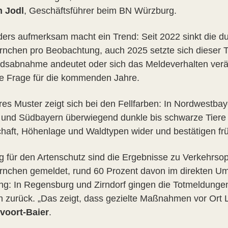
n Jodl
, Geschäftsführer beim BN Würzburg.
ers aufmerksam macht ein Trend: Seit 2022 sinkt die du
rnchen pro Beobachtung, auch 2025 setzte sich dieser Tre
dsabnahme andeutet oder sich das Meldeverhalten verände
le Frage für die kommenden Jahre.
ares Muster zeigt sich bei den Fellfarben: In Nordwestb
- und Südbayern überwiegend dunkle bis schwarze Tier
haft, Höhenlage und Waldtypen wider und bestätigen f
g für den Artenschutz sind die Ergebnisse zu Verkehrsop
rnchen gemeldet, rund 60 Prozent davon im direkten Umfe
ng: In Regensburg und Zirndorf gingen die Totmeldunge
ch zurück. „Das zeigt, dass gezielte Maßnahmen vor Ort 
voort-Baier
.